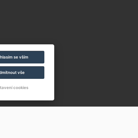
hlasím se vším
dmítnout vše
tavení cookies