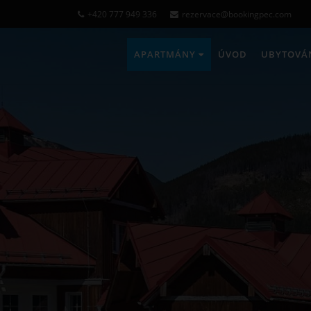
+420 777 949 336
rezervace@bookingpec.com
APARTMÁNY
ÚVOD
UBYTOVÁ