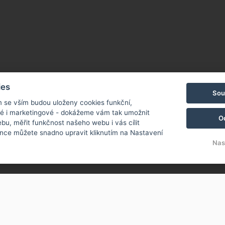
ies
Sou
m se vším budou uloženy cookies funkční,
ké i marketingové - dokážeme vám tak umožnit
O
bu, měřit funkčnost našeho webu i vás cílit
nce můžete snadno upravit kliknutím na Nastavení
Nas