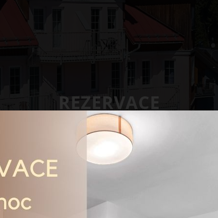
REZERVACE
Apartmány v Peci
Rezervace