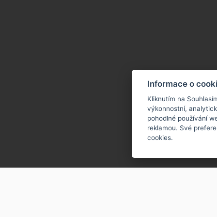
Informace o cook
Kliknutím na Souhlasí
výkonnostní, analytic
pohodlné používání we
reklamou. Své prefere
cookies.