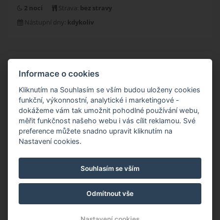
2 noci
Strava:
bez stravy
Nástupní dny:
kdykoliv
REZERVOVAT
Informace o cookies
Kliknutím na Souhlasím se vším budou uloženy cookies
POPIS
funkční, výkonnostní, analytické i marketingové -
dokážeme vám tak umožnit pohodlné používání webu,
WELLNESS V PECI pobyt se vstupem do krkonošského
měřit funkčnost našeho webu i vás cílit reklamou. Své
preference můžete snadno upravit kliknutím na
wellness platí pro přímé rezervace
Nastavení cookies.
Previous
Nex
Souhlasím se vším
Odmítnout vše
Nastavení cookies