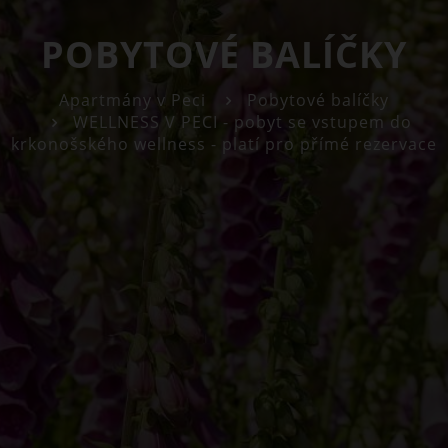
POBYTOVÉ BALÍČKY
Apartmány v Peci
Pobytové balíčky
WELLNESS V PECI - pobyt se vstupem do
krkonošského wellness - platí pro přímé rezervace