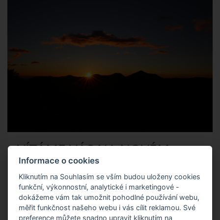
VÍTÁME VÁS NA NOVÉM
WEBU!
Informace o cookies
Kliknutím na Souhlasím se vším budou uloženy cookies
S radostí spouštíme nové webové stránky pro Apartmány pod
funkční, výkonnostní, analytické i marketingové -
dokážeme vám tak umožnit pohodlné používání webu,
Horizontem.
měřit funkčnost našeho webu i vás cílit reklamou. Své
preference můžete snadno upravit kliknutím na
Najdete zde všechny potřebné informace o ubytování,